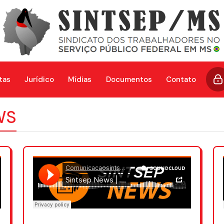
tas
Jurídico
Mídias
Documentos
Contato
WS